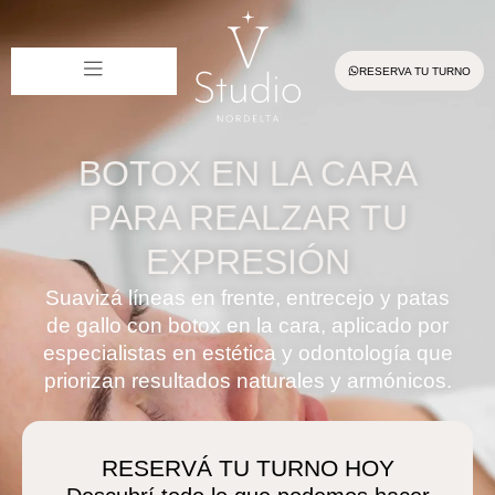
RESERVA TU TURNO
BOTOX EN LA CARA
PARA REALZAR TU
EXPRESIÓN
Suavizá líneas en frente, entrecejo y patas
de gallo con botox en la cara, aplicado por
especialistas en estética y odontología que
priorizan resultados naturales y armónicos.
RESERVÁ TU TURNO HOY