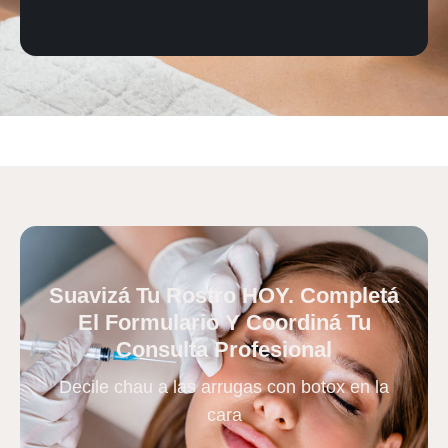
Suavizá Tu Rostro HOY. Completá
El Formulario Y Coordiná Tu
Consulta Profesional
Decile chau a las arrugas con botox en la
cara