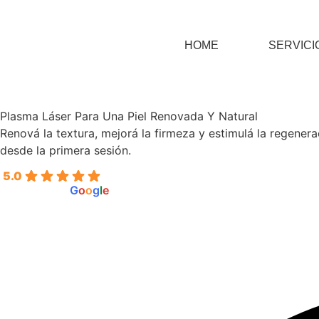
HOME
SERVICI
Plasma Láser Para Una Piel Renovada Y Natural
Renová la textura, mejorá la firmeza y estimulá la regenera
desde la primera sesión.
5.0
powered by
G
o
o
g
l
e